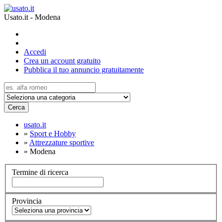
Usato.it - Modena
Accedi
Crea un account gratuito
Pubblica il tuo annuncio gratuitamente
Cerca
usato.it
»
Sport e Hobby
»
Attrezzature sportive
»
Modena
Termine di ricerca
Provincia