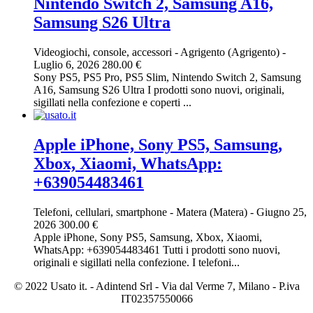
Nintendo Switch 2, Samsung A16,
Samsung S26 Ultra
Videogiochi, console, accessori
-
Agrigento (Agrigento)
-
Luglio 6, 2026
280.00 €
Sony PS5, PS5 Pro, PS5 Slim, Nintendo Switch 2, Samsung
A16, Samsung S26 Ultra I prodotti sono nuovi, originali,
sigillati nella confezione e coperti ...
Apple iPhone, Sony PS5, Samsung,
Xbox, Xiaomi, WhatsApp:
+639054483461
Telefoni, cellulari, smartphone
-
Matera (Matera)
-
Giugno 25,
2026
300.00 €
Apple iPhone, Sony PS5, Samsung, Xbox, Xiaomi,
WhatsApp: +639054483461 Tutti i prodotti sono nuovi,
originali e sigillati nella confezione. I telefoni...
© 2022 Usato it. - Adintend Srl - Via dal Verme 7, Milano - P.iva
IT02357550066