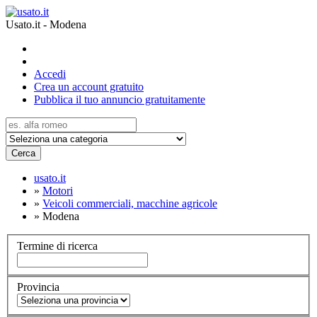
Usato.it - Modena
Accedi
Crea un account gratuito
Pubblica il tuo annuncio gratuitamente
Cerca
usato.it
»
Motori
»
Veicoli commerciali, macchine agricole
»
Modena
Termine di ricerca
Provincia